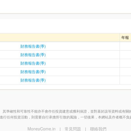
年報
財務報告書(季)
財務報告書(季)
財務報告書(季)
財務報告書(季)
財務報告書(季)
 其準確性和可靠性不能亦不會作任投資建意或獲利保證，並對基於該等資料或有關
進行任何投資活動，則需要自行承擔所引致的風險，一切後果，本網站及作者概不負
MoneyCome.in
常見問題
聯絡我們
|
|