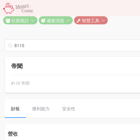
Money
Come
社群統計
最新消息
智慧工具
帝聞
8115 帝聞
財報
獲利能力
安全性
營收