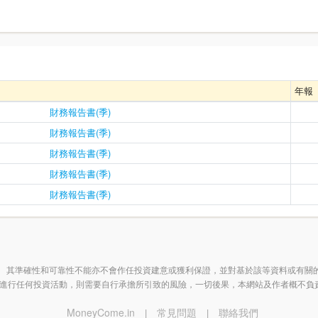
年報
財務報告書(季)
財務報告書(季)
財務報告書(季)
財務報告書(季)
財務報告書(季)
 其準確性和可靠性不能亦不會作任投資建意或獲利保證，並對基於該等資料或有關
進行任何投資活動，則需要自行承擔所引致的風險，一切後果，本網站及作者概不負
MoneyCome.in
常見問題
聯絡我們
|
|