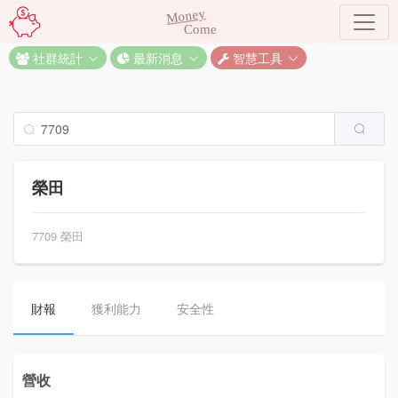
Money
Come
社群統計
最新消息
智慧工具
榮田
7709 榮田
財報
獲利能力
安全性
營收