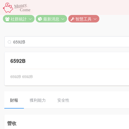
Money
Come
社群統計
最新消息
智慧工具
6592B
6592B 6592B
財報
獲利能力
安全性
營收