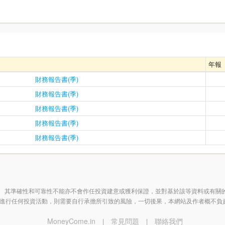
年報
財務報告書(季)
財務報告書(季)
財務報告書(季)
財務報告書(季)
財務報告書(季)
 其準確性和可靠性不能亦不會作任投資建意或獲利保證，並對基於該等資料或有關
進行任何投資活動，則需要自行承擔所引致的風險，一切後果，本網站及作者概不負
MoneyCome.in
常見問題
聯絡我們
|
|