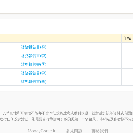
年報
財務報告書(季)
財務報告書(季)
財務報告書(季)
財務報告書(季)
財務報告書(季)
 其準確性和可靠性不能亦不會作任投資建意或獲利保證，並對基於該等資料或有關
進行任何投資活動，則需要自行承擔所引致的風險，一切後果，本網站及作者概不負
MoneyCome.in
常見問題
聯絡我們
|
|