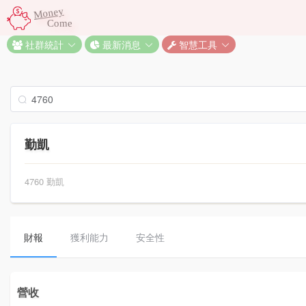
Money
Come
社群統計
最新消息
智慧工具
勤凱
4760 勤凱
財報
獲利能力
安全性
營收