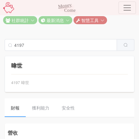
Money
Come
社群統計
最新消息
智慧工具
暐世
4197 暐世
財報
獲利能力
安全性
營收