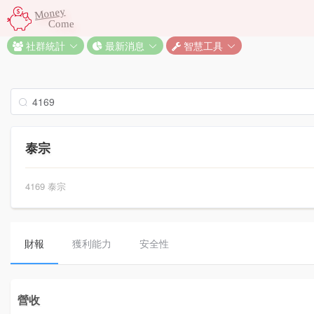
Money
Come
社群統計
最新消息
智慧工具
泰宗
4169 泰宗
財報
獲利能力
安全性
營收