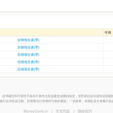
年報
財務報告書(季)
財務報告書(季)
財務報告書(季)
財務報告書(季)
財務報告書(季)
 其準確性和可靠性不能亦不會作任投資建意或獲利保證，並對基於該等資料或有關
進行任何投資活動，則需要自行承擔所引致的風險，一切後果，本網站及作者概不負
MoneyCome.in
常見問題
聯絡我們
|
|