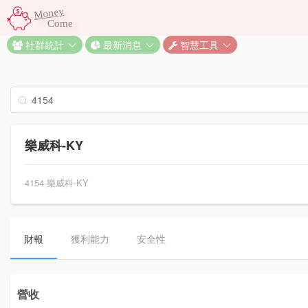
Money
Come
社群統計
最新消息
智慧工具
樂威科-KY
4154 樂威科-KY
財報
獲利能力
安全性
營收