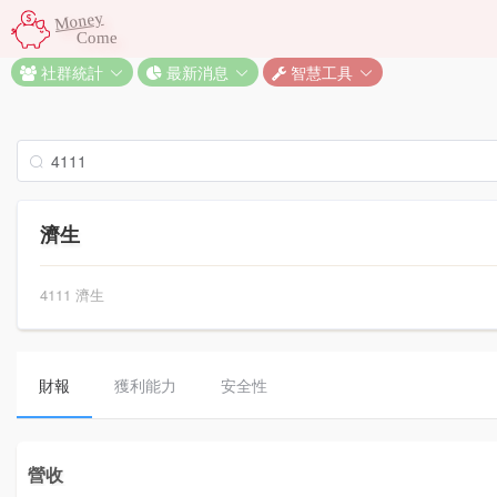
Money
Come
社群統計
最新消息
智慧工具
濟生
4111 濟生
財報
獲利能力
安全性
營收