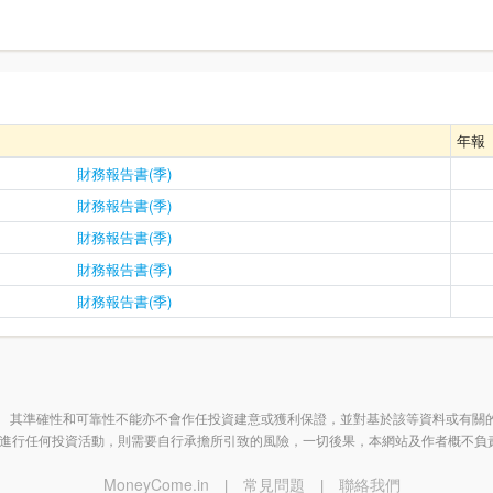
年報
財務報告書(季)
財務報告書(季)
財務報告書(季)
財務報告書(季)
財務報告書(季)
 其準確性和可靠性不能亦不會作任投資建意或獲利保證，並對基於該等資料或有關
進行任何投資活動，則需要自行承擔所引致的風險，一切後果，本網站及作者概不負
MoneyCome.in
常見問題
聯絡我們
|
|