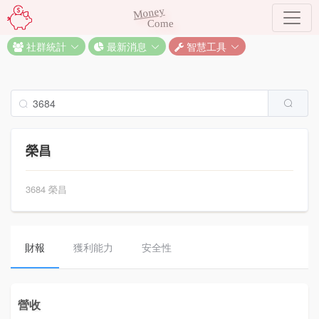
Money
Come
社群統計
最新消息
智慧工具
榮昌
3684 榮昌
財報
獲利能力
安全性
營收