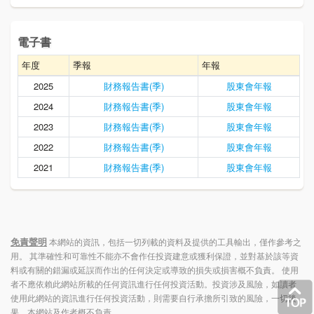
電子書
年度
季報
年報
2025
財務報告書(季)
股東會年報
2024
財務報告書(季)
股東會年報
2023
財務報告書(季)
股東會年報
2022
財務報告書(季)
股東會年報
2021
財務報告書(季)
股東會年報
免責聲明
本網站的資訊，包括一切列載的資料及提供的工具輸出，僅作參考之
用。 其準確性和可靠性不能亦不會作任投資建意或獲利保證，並對基於該等資
料或有關的錯漏或延誤而作出的任何決定或導致的損失或損害概不負責。 使用
者不應依賴此網站所載的任何資訊進行任何投資活動。投資涉及風險，如讀者
使用此網站的資訊進行任何投資活動，則需要自行承擔所引致的風險，一切後
果，本網站及作者概不負責。