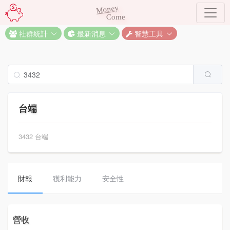
Money
Come
社群統計
最新消息
智慧工具
台端
3432 台端
財報
獲利能力
安全性
營收