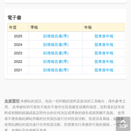
電子書
年度
季報
年報
2025
財務報告書(季)
股東會年報
2024
財務報告書(季)
股東會年報
2023
財務報告書(季)
股東會年報
2022
財務報告書(季)
股東會年報
2021
財務報告書(季)
股東會年報
免責聲明
本網站的資訊，包括一切列載的資料及提供的工具輸出，僅作參考之
用。 其準確性和可靠性不能亦不會作任投資建意或獲利保證，並對基於該等資
料或有關的錯漏或延誤而作出的任何決定或導致的損失或損害概不負責。 使用
者不應依賴此網站所載的任何資訊進行任何投資活動。投資涉及風險，如讀者
使用此網站的資訊進行任何投資活動，則需要自行承擔所引致的風險，一切後
果，本網站及作者概不負責。