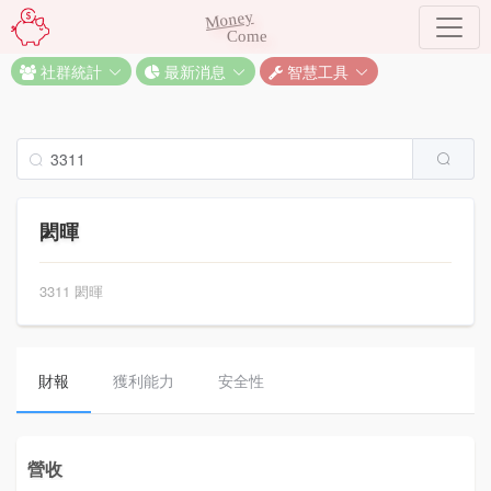
Money
Come
社群統計
最新消息
智慧工具
閎暉
3311 閎暉
財報
獲利能力
安全性
營收