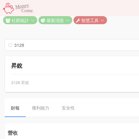
Money
Come
社群統計
最新消息
智慧工具
昇銳
3128 昇銳
財報
獲利能力
安全性
營收