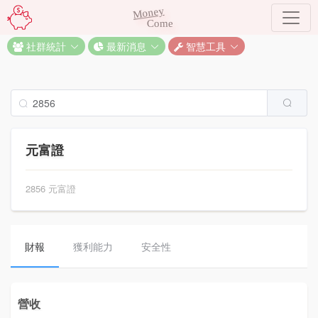
Money
Come
社群統計
最新消息
智慧工具
元富證
2856 元富證
財報
獲利能力
安全性
營收