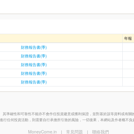
年報
財務報告書(季)
財務報告書(季)
財務報告書(季)
財務報告書(季)
財務報告書(季)
 其準確性和可靠性不能亦不會作任投資建意或獲利保證，並對基於該等資料或有關
進行任何投資活動，則需要自行承擔所引致的風險，一切後果，本網站及作者概不負
MoneyCome.in
常見問題
聯絡我們
|
|