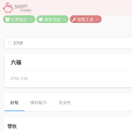
Money
Come
社群統計
最新消息
智慧工具
六福
2705 六福
財報
獲利能力
安全性
營收