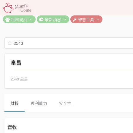
Money
Come
社群統計
最新消息
智慧工具
皇昌
2543 皇昌
財報
獲利能力
安全性
營收