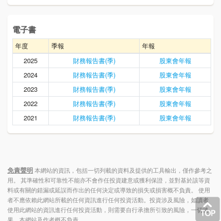
電子書
年度
季報
年報
2025
財務報告書(季)
股東會年報
2024
財務報告書(季)
股東會年報
2023
財務報告書(季)
股東會年報
2022
財務報告書(季)
股東會年報
2021
財務報告書(季)
股東會年報
免責聲明
本網站的資訊，包括一切列載的資料及提供的工具輸出，僅作參考之
用。 其準確性和可靠性不能亦不會作任投資建意或獲利保證，並對基於該等資
料或有關的錯漏或延誤而作出的任何決定或導致的損失或損害概不負責。 使用
者不應依賴此網站所載的任何資訊進行任何投資活動。投資涉及風險，如讀者
使用此網站的資訊進行任何投資活動，則需要自行承擔所引致的風險，一切後
果，本網站及作者概不負責。