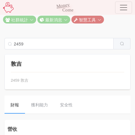
Money
Come
社群統計
最新消息
智慧工具
敦吉
2459 敦吉
財報
獲利能力
安全性
營收