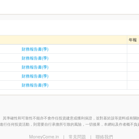
年報
財務報告書(季)
財務報告書(季)
財務報告書(季)
財務報告書(季)
財務報告書(季)
 其準確性和可靠性不能亦不會作任投資建意或獲利保證，並對基於該等資料或有關
進行任何投資活動，則需要自行承擔所引致的風險，一切後果，本網站及作者概不負
MoneyCome.in
常見問題
聯絡我們
|
|