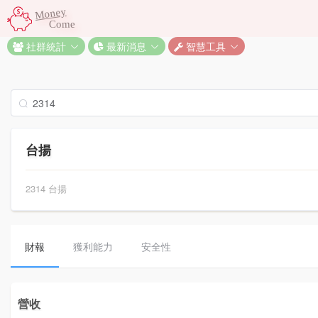
Money
Come
社群統計
最新消息
智慧工具
台揚
2314 台揚
財報
獲利能力
安全性
營收