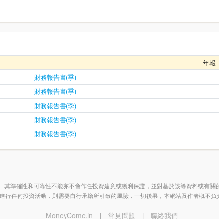
年報
財務報告書(季)
財務報告書(季)
財務報告書(季)
財務報告書(季)
財務報告書(季)
 其準確性和可靠性不能亦不會作任投資建意或獲利保證，並對基於該等資料或有關
進行任何投資活動，則需要自行承擔所引致的風險，一切後果，本網站及作者概不負
MoneyCome.in
常見問題
聯絡我們
|
|