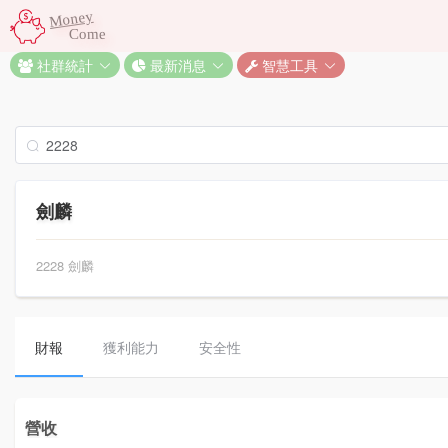
Money
Come
社群統計
最新消息
智慧工具
劍麟
2228 劍麟
財報
獲利能力
安全性
營收