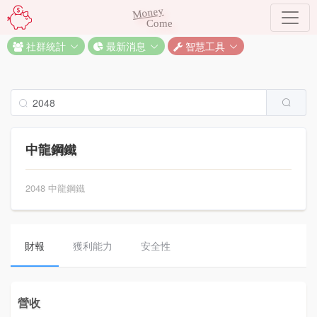
Money
Come
社群統計
最新消息
智慧工具
中龍鋼鐵
2048 中龍鋼鐵
財報
獲利能力
安全性
營收