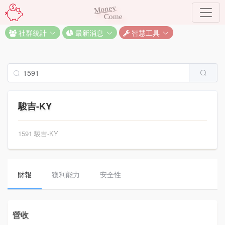
Money
Come
社群統計
最新消息
智慧工具
駿吉-KY
1591 駿吉-KY
財報
獲利能力
安全性
營收