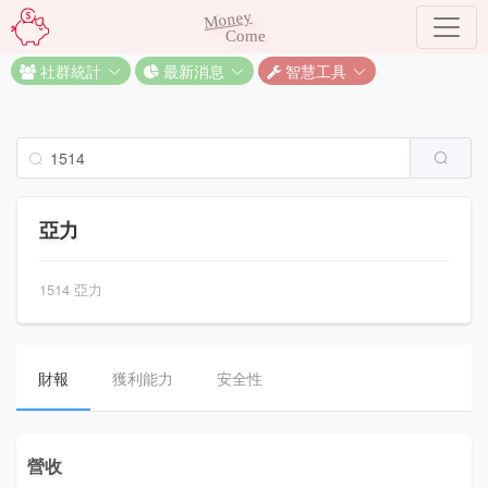
Money
Come
社群統計
最新消息
智慧工具
亞力
1514 亞力
財報
獲利能力
安全性
營收