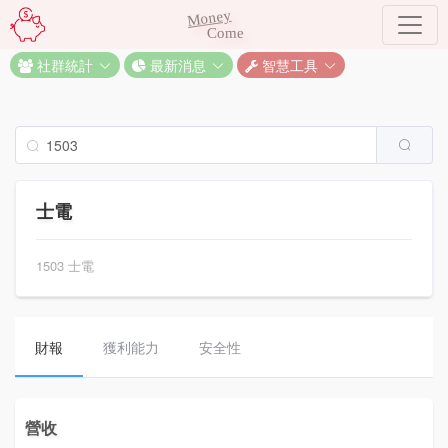
Money
Come
社群統計
最新消息
智慧工具
士電
1503 士電
財報
獲利能力
安全性
營收